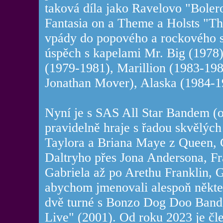
taková díla jako Ravelovo "Bole
Fantasia on a Theme a Holsts "Th
vpády do popového a rockového s
úspěch s kapelami Mr. Big (1978
(1979-1981), Marillion (1983-1984
Jonathan Mover), Alaska (1984-
Nyní je s SAS All Star Bandem (o
pravidelně hraje s řadou skvělýc
Taylora a Briana Maye z Queen, 
Daltryho přes Jona Andersona, Fr
Gabriela až po Arethu Franklin, 
abychom jmenovali alespoň někter
dvě turné s Bonzo Dog Doo Band 
Live" (2001). Od roku 2023 je čl