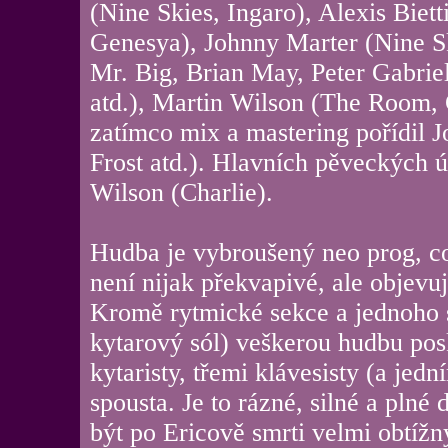
(Nine Skies, Ingaro), Alexis Biett
Genesya), Johnny Marter (Nine Sk
Mr. Big, Brian May, Peter Gabrie
atd.), Martin Wilson (The Room,
zatímco mix a mastering pořídil 
Frost atd.). Hlavních pěveckých ú
Wilson (Charlie).
Hudba je vybroušený neo prog, co
není nijak překvapivé, ale objevu
Kromě rytmické sekce a jednoho 
kytarový sól) veškerou hudbu posk
kytaristy, třemi klávesisty (a jedn
spousta. Je to rázné, silné a pln
být po Ericově smrti velmi obtíž