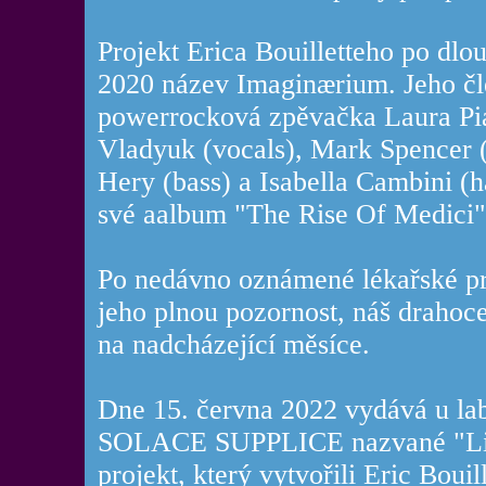
Projekt Erica Bouilletteho po dlo
2020 název Imaginærium. Jeho člen
powerrocková zpěvačka Laura Pia
Vladyuk (vocals), Mark Spencer 
Hery (bass) a Isabella Cambini (ha
své aalbum "The Rise Of Medici"
Po nedávno oznámené lékařské pr
jeho plnou pozornost, náš drahoce
na nadcházející měsíce.
Dne 15. června 2022 vydává u la
SOLACE SUPPLICE nazvané "Litur
projekt, který vytvořili Eric Boui