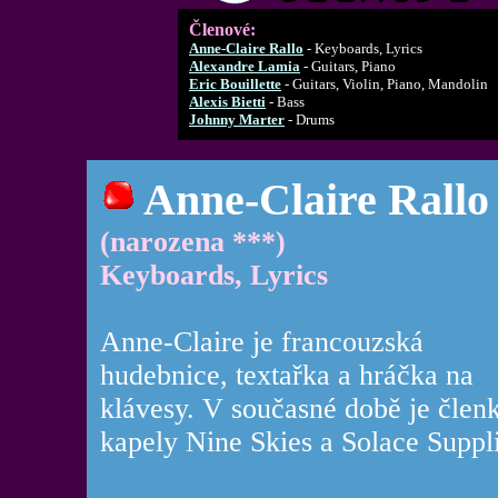
Členové:
Anne-Claire Rallo
- Keyboards, Lyrics
Alexandre Lamia
- Guitars, Piano
Eric Bouillette
- Guitars, Violin, Piano, Mandolin
Alexis Bietti
- Bass
Johnny Marter
- Drums
Anne-Claire Rallo
(narozena ***)
Keyboards, Lyrics
Anne-Claire je francouzská
hudebnice, textařka a hráčka na
klávesy. V současné době je člen
kapely Nine Skies a Solace Suppl