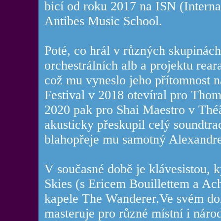
bicí od roku 2017 na ISN (Interna
Antibes Music School.
Poté, co hrál v různých skupinách
orchestrálních alb a projektu rear
což mu vyneslo jeho přítomnost n
Festival v 2018 otevíral pro Tho
2020 pak pro Shai Maestro v Théâ
akusticky přeskupil celý soundtra
blahopřeje mu samotný Alexandre
V současné době je klávesistou, k
Skies (s Ericem Bouillettem a Ac
kapele The Wanderer.Ve svém dom
masteruje pro různé místní i náro