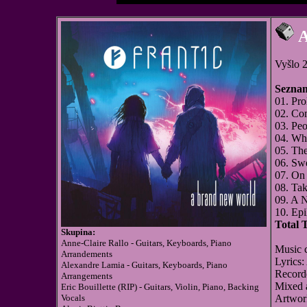
A
Vyšlo 
Seznam
01. Pr
02. Co
03. Peo
04. Wh
05. The
06. Sw
07. On 
08. Tak
09. A 
10. Ep
Total 
Skupina:
Anne-Claire Rallo - Guitars, Keyboards, Piano
Music 
Arrandements
Lyrics:
Alexandre Lamia - Guitars, Keyboards, Piano
Record
Arrangements
Mixed 
Eric Bouillette (RIP) - Guitars, Violin, Piano, Backing
Vocals
Artwor