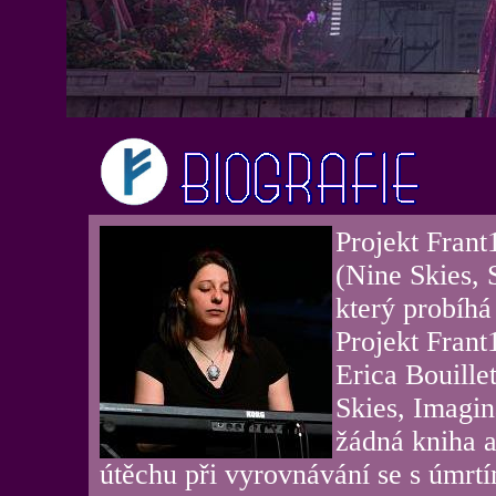
Projekt Frant
(Nine Skies, S
který probíhá
Projekt Frant
Erica Bouille
Skies, Imagi
žádná kniha a
útěchu při vyrovnávání se s úmrt