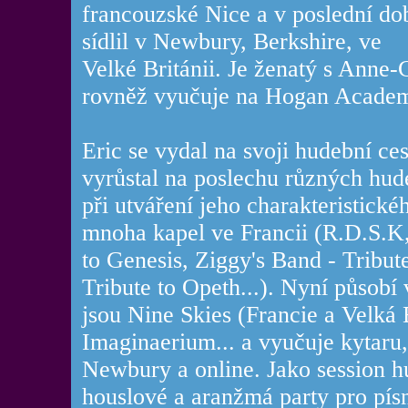
francouzské Nice a v poslední do
sídlil v Newbury, Berkshire, ve
Velké Británii. Je ženatý s Anne-
rovněž vyučuje na Hogan Acade
Eric se vydal na svoji hudební c
vyrůstal na poslechu různých hude
při utváření jeho charakteristick
mnoha kapel ve Francii (R.D.S.K
to Genesis, Ziggy's Band - Tribu
Tribute to Opeth...). Nyní působí
jsou Nine Skies (Francie a Velká 
Imaginaerium... a vyučuje kytaru
Newbury a online. Jako session h
houslové a aranžmá party pro písn