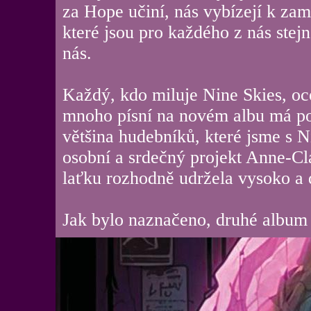
za Hope učiní, nás vybízejí k za
které jsou pro každého z nás stej
nás.
Každý, kdo miluje Nine Skies, oc
mnoho písní na novém albu má po
většina hudebníků, které jsme s Nin
osobní a srdečný projekt Anne-Cl
laťku rozhodně udržela vysoko a d
Jak bylo naznačeno, druhé album j