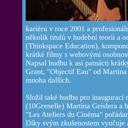
kariéru v roce 2001 a profesionáln
několik titulů v hudební teorii a 
(Thinkspace Education), komponov
krátké filmy s webovými osobnost
Napsal hudbu k asi patnácti krát
Grant, "Objectif Eau" od Martina 
mnoha dalších.
Složil také hudbu pro inauguraci 
(10Grenelle) Martina Geislera a by
"Les Ateliers du Cinéma" pořáda
Díky svým zkušenostem vyučuje a 