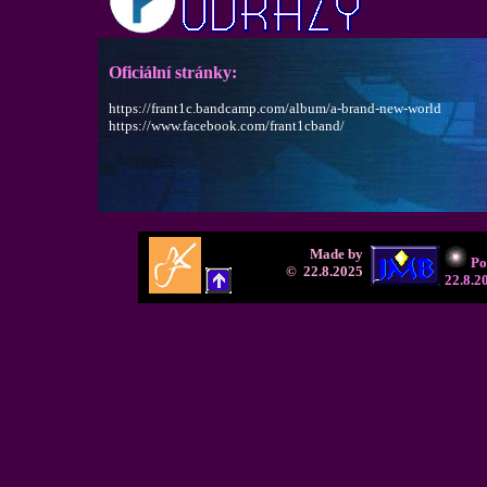
Oficiální stránky:
https://frant1c.bandcamp.com/album/a-brand-new-world
https://www.facebook.com/frant1cband/
Made by
Po
© 22.8.2025
22.8.2