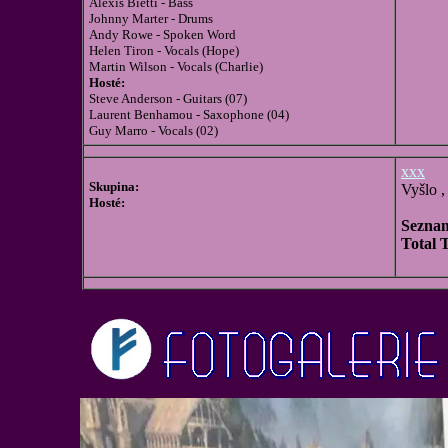
Alexis Bietti - Bass
Johnny Marter - Drums
Andy Rowe - Spoken Word
Helen Tiron - Vocals (Hope)
Martin Wilson - Vocals (Charlie)
Hosté:
Steve Anderson - Guitars (07)
Laurent Benhamou - Saxophone (04)
Guy Marro - Vocals (02)
xxx
Skupina:
Vyšlo ,
Hosté:
Seznam
Total 