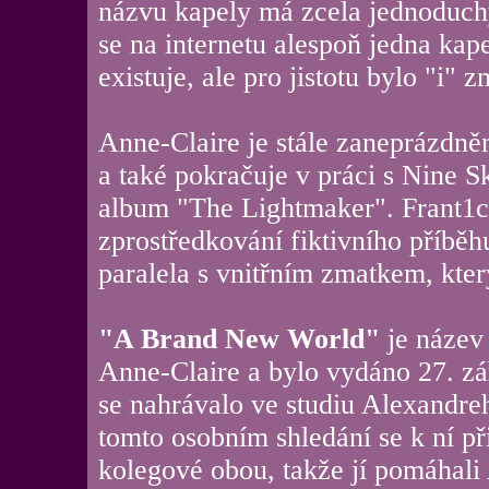
názvu kapely má zcela jednoduchý
se na internetu alespoň jedna kape
existuje, ale pro jistotu bylo "i"
Anne-Claire je stále zaneprázdně
a také pokračuje v práci s Nine Sk
album "The Lightmaker". Frant1c
zprostředkování fiktivního příběh
paralela s vnitřním zmatkem, kter
"A Brand New World"
je název
Anne-Claire a bylo vydáno 27. z
se nahrávalo ve studiu Alexandre
tomto osobním shledání se k ní při
kolegové obou, takže jí pomáhal