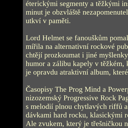
éterickými segmenty a těžkými in
minut je obzvláště nezapomenute
utkví v paměti.
Lord Helmet se fanouškům pomalu, 
mířila na alternativní rockové pu
chtějí prozkoumat i jiné myšlenky
humor a zálibu kapely v těžkém,
je opravdu atraktivní album, kter
Časopisy The Prog Mind a Powerp
nizozemský Progressive Rock Page
s melodií plnou chytlavých riffů
dávkami hard rocku, klasickými 
Ale zvukem, který je třešničkou n