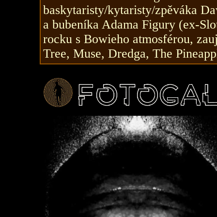
baskytaristy/kytaristy/zpěváka D
a bubeníka Adama Figury (ex-Slot
rocku s Bowieho atmosférou, zau
Tree, Muse, Dredga, The Pineappl