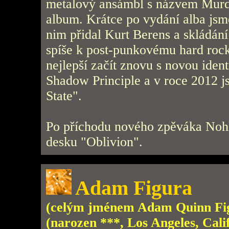
metalový ansámbl s názvem Murde
album. Krátce po vydání alba jsm
nim přidal Kurt Berens a skládání
spíše k post-punkovému hard rocko
nejlepší začít znovu s novou iden
Shadow Principle a v roce 2012 j
State".
Po příchodu nového zpěváka Nohl
desku "Oblivion".
Adam Figura
(celým jménem Adam Quinn Fi
(narozen ***, Los Angeles, Cali