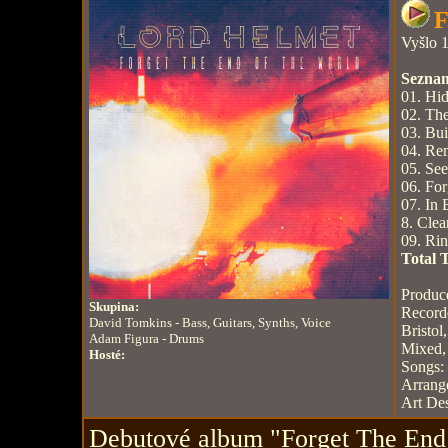
F
Vyšlo 1
Seznam
01. Hid
02. The
03. Bui
04. Re
05. Se
06. Fo
07. In 
8. Clea
09. Rin
Total 
Produc
Skupina:
Record
David Tomkins - Bass, Guitars, Synths, Voice
Bristol
Adam Figura - Drums
Mixed,
Hosté:
Songs:
Arrang
Art De
Debutové album "Forget The End