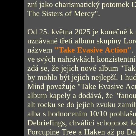
zní jako charismatický potomek 
The Sisters of Mercy".
Od 25. května 2025 je konečně k d
uznávané třetí album skupiny Lor
názvem
"Take Evasive Action"
.
ve svých nahrávkách konzistentní
zdá se, že jejich nové album "Ta
by mohlo být jejich nejlepší. I h
Mind považuje "Take Evasive Acti
album kapely a dodává, že "fanou
alt rocku se do jejich zvuku zami
alba s hodnocením 10/10 prohlašu
Debriefings, chválící schopnost 
Porcupine Tree a Haken až po Da