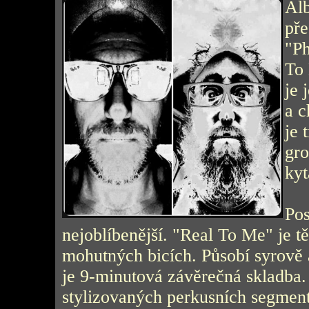
Al
pře
"Ph
To 
je 
a 
je 
gro
kyt
Pos
nejoblíbenější. "Real To Me" je t
mohutných bicích. Působí syrově a
je 9-minutová závěrečná skladba.
stylizovaných perkusních segment