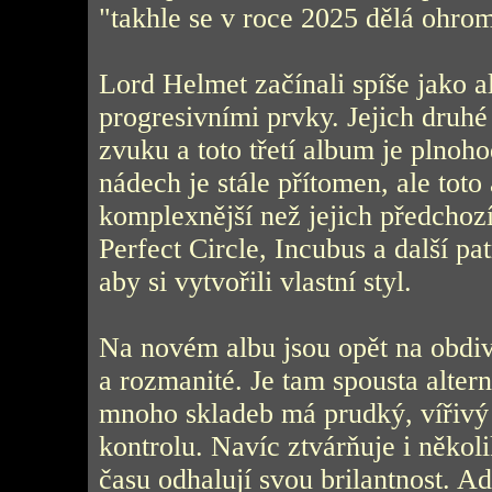
"takhle se v roce 2025 dělá ohro
Lord Helmet začínali spíše jako a
progresivními prvky. Jejich druhé
zvuku a toto třetí album je plnoho
nádech je stále přítomen, ale tot
komplexnější než jejich předchozí
Perfect Circle, Incubus a další pa
aby si vytvořili vlastní styl.
Na novém albu jsou opět na obdi
a rozmanité. Je tam spousta altern
mnoho skladeb má prudký, vířivý 
kontrolu. Navíc ztvárňuje i někol
času odhalují svou brilantnost. A