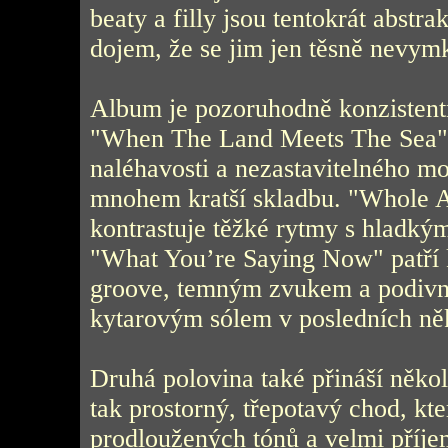
beaty a filly jsou tentokrát abstrak
dojem, že se jim jen těsně nevymk
Album je pozoruhodně konzistent
"When The Land Meets The Sea" je
naléhavosti a nezastavitelného m
mnohem kratší skladbu. "Whole Ag
kontrastuje těžké rytmy s hladký
"What You’re Saying Now" patří 
groove, temným zvukem a podivn
kytarovým sólem v posledních ně
Druhá polovina také přináší někol
tak prostorný, třepotavý chod, kt
prodloužených tónů a velmi pří