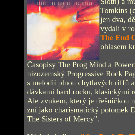
Sloth) a m
Tomkins (e
jen dva, d
vydali v r
The End 
ohlasem kr
Časopisy The Prog Mind a Powerp
nizozemský Progressive Rock Page
s melodií plnou chytlavých riffů
dávkami hard rocku, klasickými 
Ale zvukem, který je třešničkou n
zní jako charismatický potomek 
The Sisters of Mercy".