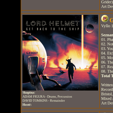
Grider)
Art De
G
Vyšlo 1
Seznam
01. Pha
02. Not
03. You
04. Etc
05. Mot
06. The
07. Rea
08. The
Total 
Writte
Record
Skupina:
Bristol
ADAM FIGURA - Drums, Percussion
Mixed 
DAVID TOMKINS - Remainder
Art De
Hosté: