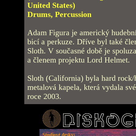
United States)
Drums, Percussion
Adam Figura je americký hudební
bicí a perkuze. Dříve byl také čl
Sloth. V současné době je spoluz
a členem projektu Lord Helmet.
Sloth (California) byla hard rock
metalová kapela, která vydala s
roce 2003.
Studiové desky: