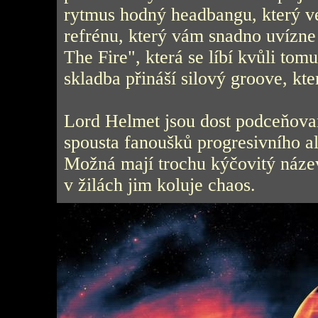
rytmus hodný headbangu, který v
refrénu, který vám snadno uvízn
The Fire", která se líbí kvůli tom
skladba přináší silový groove, kt
Lord Helmet jsou dost podceňovan
spousta fanoušků progresivního al
Možná mají trochu kýčovitý název
v žilách jim koluje chaos.