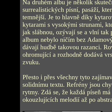
Na druhém albu je několik skuteč
surrealistických písní, pasáží, kte
temnější. Je to hlavně díky kytaro
kytarami s vysokými strunami, kte
jak slábnou, ozývají se a vlní ta
album nebylo ničím bez Adamových
dávají hudbě takovou razanci. Ro
ohromující a rozhodně dodává vrs
zvuku.
Přesto i přes všechny tyto zajím
solidnímu textu. Refrény jsou ch
rytmy. Zdá se, že každá píseň m
okouzlujících melodií až po abstra