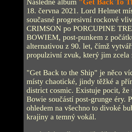
Následné album
"Get Back To T
18. června 2021. Lord Helmet mís
současné progresivní rockové vl
CRIMSON po PORCUPINE TREE 
BOWIEM, post-punkem z počátku 
alternativou z 90. let, čímž vytvář
propulzivní zvuk, který jim zcela 
"Get Back to the Ship" je něco víc
místy chaotické, jindy těžké a pří
district cosmic. Existuje pocit, ž
Bowie součástí post-grunge éry. P
ohledem na všechno to divoké bu
krajiny a temný vokál.