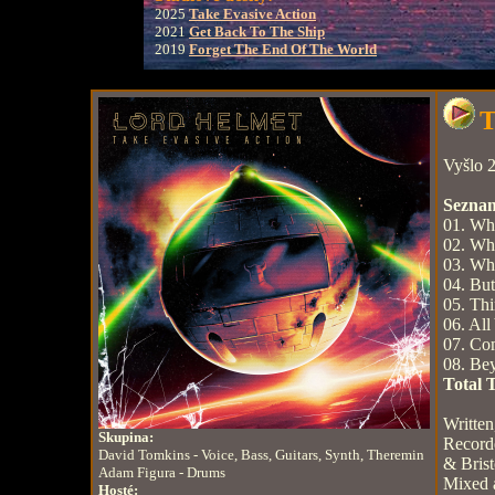
2025
Take Evasive Action
2021
Get Back To The Ship
2019
Forget The End Of The World
T
Vyšlo 2
Seznam
01. Wh
02. Wh
03. Wh
04. But
05. Thi
06. All
07. Co
08. Bey
Total 
Writte
Skupina:
Record
David Tomkins - Voice, Bass, Guitars, Synth, Theremin
& Bris
Adam Figura - Drums
Mixed 
Hosté: