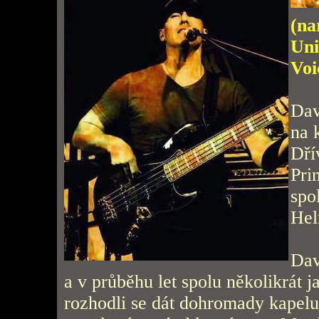
(na
Uni
Voi
Dav
na 
Dří
Pri
spo
Hel
Dav
a v průběhu let spolu několikrát j
rozhodli se dát dohromady kapelu.